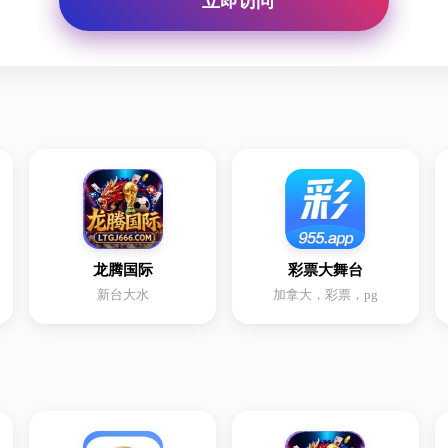
立即访问
龙腾国际
彩票大舞台
新台大水
加拿大，彩票，pg